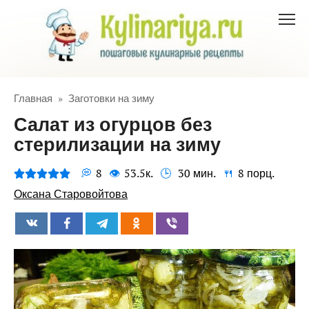
Перейти
к
контенту
Главная
»
Заготовки на зиму
Салат из огурцов без
стерилизации на зиму
8
53.5к.
30 мин.
8 порц.
Оксана Старовойтова