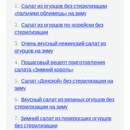
Салат из огурцов без стерилизации
«пальчики оближешь» на зиму
Салат из огурцов по-корейски без
стерилизации
Очень вкусный нежинский салат из
огурцов на зиму
Пошаговый рецепт приготовления
салата «Зимний король»
Салат «Донской» без стерилизации на
зиму
Вкусный салат из резаных огурцов без
стерилизации на зиму
Зимний салат из переросших огурцов
без стерилизации