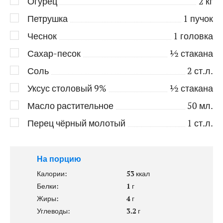
Огурец
2
кг
Петрушка
1
пучок
Чеснок
1
головка
Сахар-песок
½
стакана
Соль
2
ст.л.
Уксус столовый 9%
½
стакана
Масло растительное
50
мл.
Перец чёрный молотый
1
ст.л.
На порцию
Калории:
53
ккал
Белки:
1
г
Жиры:
4
г
Углеводы:
3.2
г