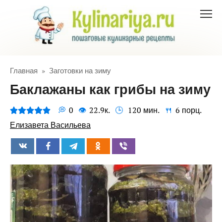
Перейти
к
контенту
Главная
»
Заготовки на зиму
Баклажаны как грибы на зиму
0
22.9к.
120 мин.
6 порц.
Елизавета Васильева