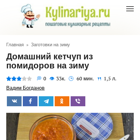
Перейти
к
контенту
Главная
»
Заготовки на зиму
Домашний кетчуп из
помидоров на зиму
0
33к.
60 мин.
1,5 л.
Вадим Богданов