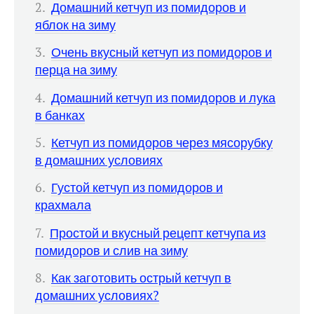
Домашний кетчуп из помидоров и
яблок на зиму
Очень вкусный кетчуп из помидоров и
перца на зиму
Домашний кетчуп из помидоров и лука
в банках
Кетчуп из помидоров через мясорубку
в домашних условиях
Густой кетчуп из помидоров и
крахмала
Простой и вкусный рецепт кетчупа из
помидоров и слив на зиму
Как заготовить острый кетчуп в
домашних условиях?