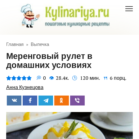
Перейти
к
контенту
Главная
»
Выпечка
Меренговый рулет в
домашних условиях
0
28.4к.
120 мин.
6 порц.
Анна Кузнецова