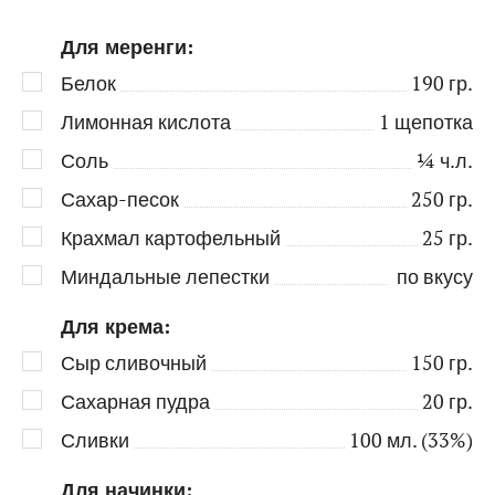
Для меренги:
Белок
190
гр.
Лимонная кислота
1
щепотка
Соль
¼
ч.л.
Сахар-песок
250
гр.
Крахмал картофельный
25
гр.
Миндальные лепестки
по вкусу
Для крема:
Сыр сливочный
150
гр.
Сахарная пудра
20
гр.
Сливки
100
мл. (33%)
Для начинки: