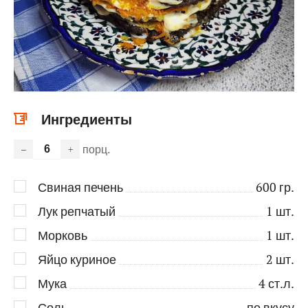
Ингредиенты
порц.
–
+
Свиная печень
600
гр.
Лук репчатый
1
шт.
Морковь
1
шт.
Яйцо куриное
2
шт.
Мука
4
ст.л.
Соль
по вкусу