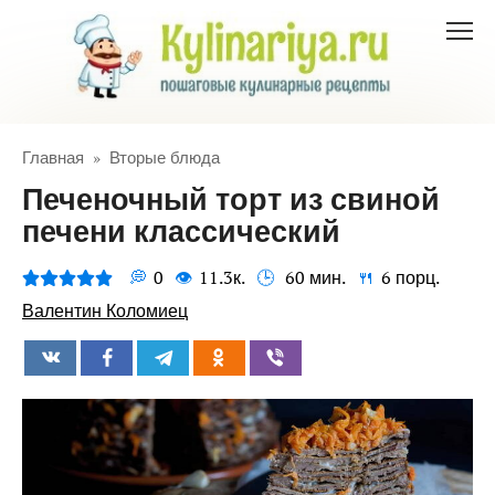
Перейти
к
контенту
Главная
»
Вторые блюда
Печеночный торт из свиной
печени классический
0
11.3к.
60 мин.
6 порц.
Валентин Коломиец