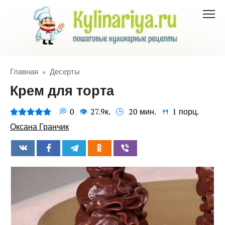
Перейти
к
контенту
Главная
»
Десерты
Крем для торта
0
27.9к.
20 мин.
1 порц.
Оксана Гранчик