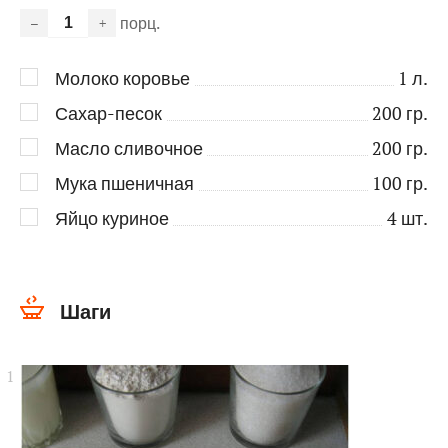
порц.
–
+
Молоко коровье
1
л.
Сахар-песок
200
гр.
Масло сливочное
200
гр.
Мука пшеничная
100
гр.
Яйцо куриное
4
шт.
Шаги