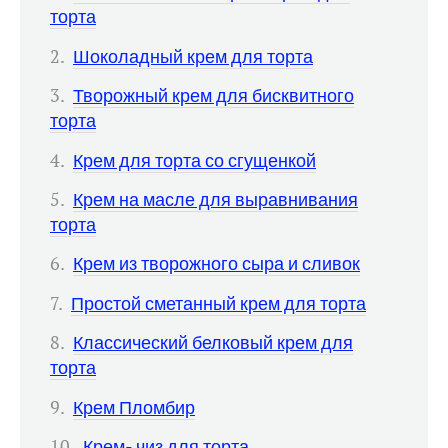
торта
Шоколадный крем для торта
Творожный крем для бисквитного
торта
Крем для торта со сгущенкой
Крем на масле для выравнивания
торта
Крем из творожного сыра и сливок
Простой сметанный крем для торта
Классический белковый крем для
торта
Крем Пломбир
Крем- чиз для торта