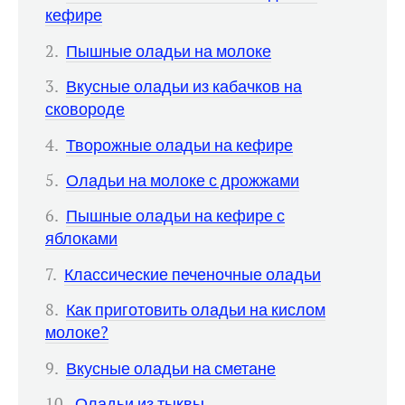
кефире
Пышные оладьи на молоке
Вкусные оладьи из кабачков на
сковороде
Творожные оладьи на кефире
Оладьи на молоке с дрожжами
Пышные оладьи на кефире с
яблоками
Классические печеночные оладьи
Как приготовить оладьи на кислом
молоке?
Вкусные оладьи на сметане
Оладьи из тыквы