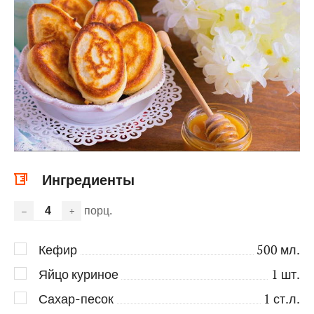
Ингредиенты
порц.
–
+
Кефир
500
мл.
Яйцо куриное
1
шт.
Сахар-песок
1
ст.л.