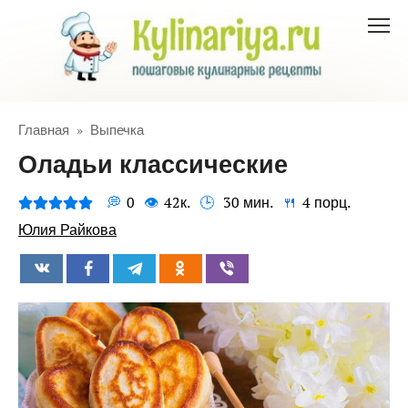
Перейти
к
контенту
Главная
»
Выпечка
Оладьи классические
0
42к.
30 мин.
4 порц.
Юлия Райкова