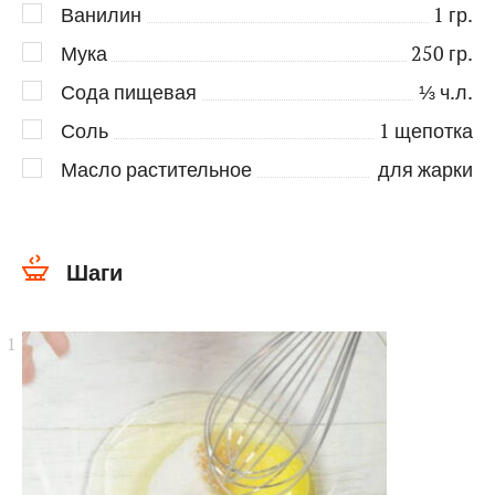
Ванилин
1
гр.
Мука
250
гр.
Сода пищевая
⅓
ч.л.
Соль
1
щепотка
Масло растительное
для жарки
Шаги