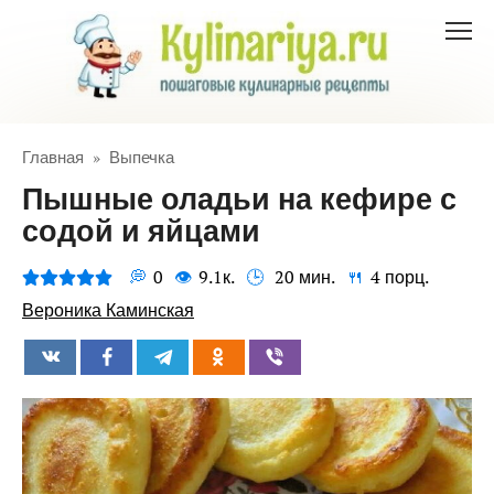
Перейти
к
контенту
Главная
»
Выпечка
Пышные оладьи на кефире с
содой и яйцами
0
9.1к.
20 мин.
4 порц.
Вероника Каминская