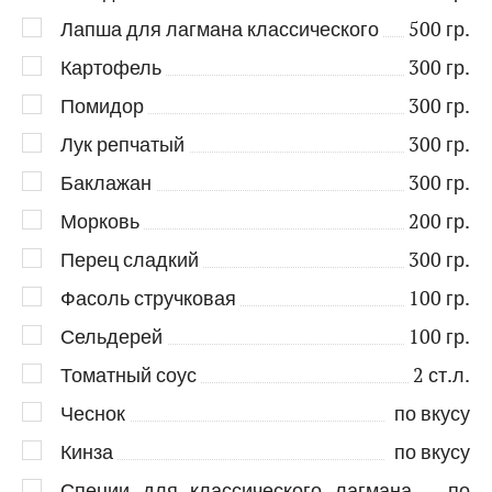
Лапша для лагмана классического
500
гр.
Картофель
300
гр.
Помидор
300
гр.
Лук репчатый
300
гр.
Баклажан
300
гр.
Морковь
200
гр.
Перец сладкий
300
гр.
Фасоль стручковая
100
гр.
Сельдерей
100
гр.
Томатный соус
2
ст.л.
Чеснок
по вкусу
Кинза
по вкусу
Специи для классического лагмана
по