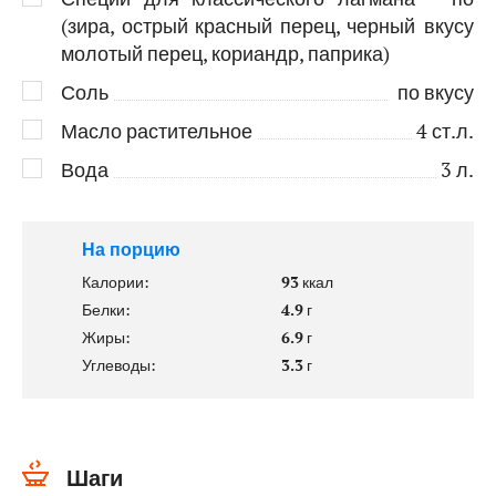
(зира, острый красный перец, черный
вкусу
молотый перец, кориандр, паприка)
Соль
по вкусу
Масло растительное
4
ст.л.
Вода
3
л.
На порцию
Калории:
93
ккал
Белки:
4.9
г
Жиры:
6.9
г
Углеводы:
3.3
г
Шаги