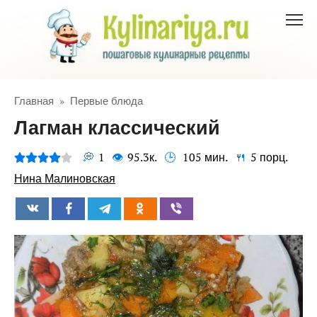
Перейти
к
контенту
Главная
»
Первые блюда
Лагман классический
1
95.3к.
105 мин.
5 порц.
Нина Малиновская