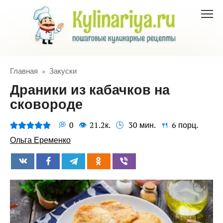
Перейти
к
контенту
Главная
»
Закуски
Драники из кабачков на
сковороде
0
21.2к.
30 мин.
6 порц.
Ольга Еременко