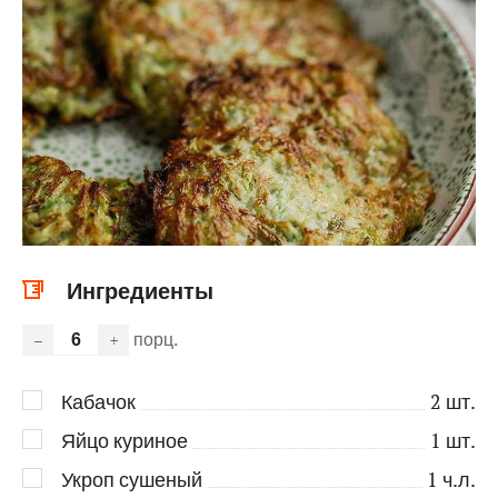
Ингредиенты
порц.
–
+
Кабачок
2
шт.
Яйцо куриное
1
шт.
Укроп сушеный
1
ч.л.