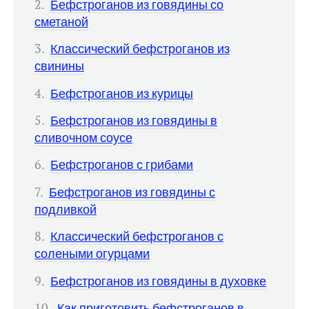
Бефстроганов из говядины со
сметаной
Классический бефстроганов из
свинины
Бефстроганов из курицы
Бефстроганов из говядины в
сливочном соусе
Бефстроганов с грибами
Бефстроганов из говядины с
подливкой
Классический бефстроганов с
солеными огурцами
Бефстроганов из говядины в духовке
Как приготовить бефстроганов в