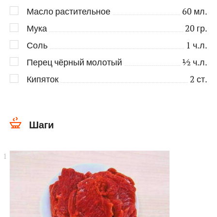
Масло растительное
60
мл.
Мука
20
гр.
Соль
1
ч.л.
Перец чёрный молотый
½
ч.л.
Кипяток
2
ст.
Шаги