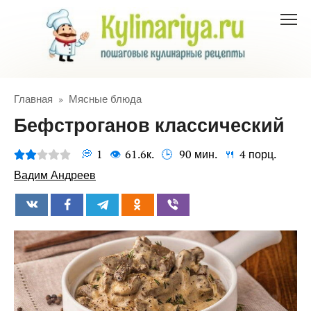
Перейти
к
контенту
Главная
»
Мясные блюда
Бефстроганов классический
1
61.6к.
90 мин.
4 порц.
Вадим Андреев