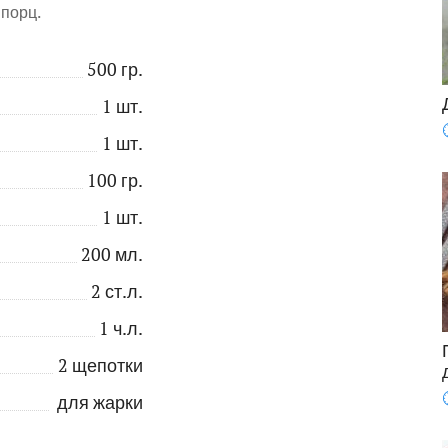
порц.
500
гр.
1
шт.
1
шт.
100
гр.
1
шт.
200
мл.
2
ст.л.
1
ч.л.
2
щепотки
для жарки