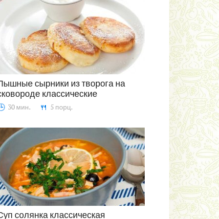
Пышные сырники из творога на
сковороде классические
Выпечка
30 мин.
5 порц.
Суп солянка классическая