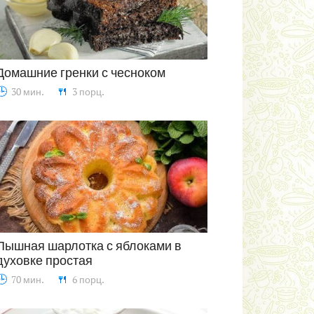
Домашние гренки с чесноком
30 мин.
3 порц.
Закуски
Пышная шарлотка с яблоками в
духовке простая
Выпечка
70 мин.
6 порц.