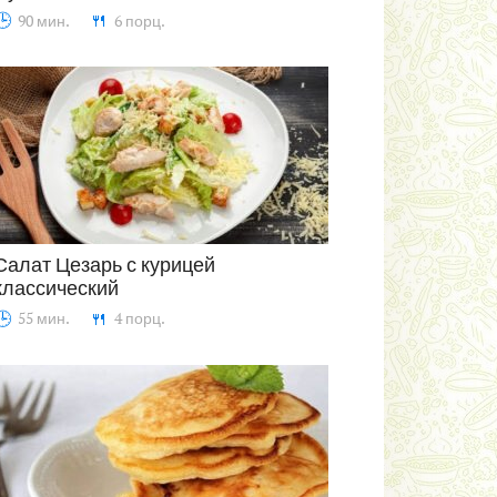
90 мин.
6 порц.
Первые блюда
Салат Цезарь с курицей
классический
Салаты
55 мин.
4 порц.