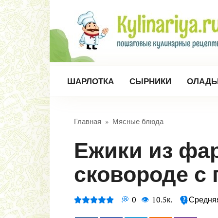
Перейти
к
контенту
ШАРЛОТКА
СЫРНИКИ
ОЛАДЬ
Главная
»
Мясные блюда
Ежики из фарша с рисом на
сковороде с
0
10.5к.
Средня