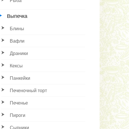
Рыба
Выпечка
Блины
Вафли
Драники
Кексы
Панкейки
Печеночный торт
Печенье
Пироги
Сырники