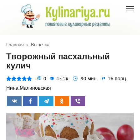
Перейти
к
контенту
Главная
»
Выпечка
Творожный пасхальный
кулич
0
45.2к.
90 мин.
16 порц.
Нина Малиновская