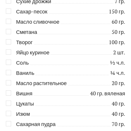
Сухие дрожжи
7
гр.
Сахар-песок
150
гр.
Масло сливочное
60
гр.
Сметана
50
гр.
Творог
100
гр.
Яйцо куриное
2
шт.
Соль
½
ч.л.
Ваниль
¼
ч.л.
Масло растительное
20
гр.
Вишня
40
гр. вяленая
Цукаты
40
гр.
Изюм
40
гр.
Сахарная пудра
70
гр.