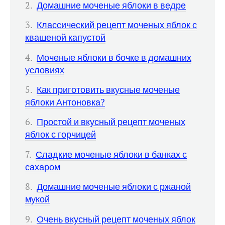
Домашние моченые яблоки в ведре
Классический рецепт моченых яблок с
квашеной капустой
Моченые яблоки в бочке в домашних
условиях
Как приготовить вкусные моченые
яблоки Антоновка?
Простой и вкусный рецепт моченых
яблок с горчицей
Сладкие моченые яблоки в банках с
сахаром
Домашние моченые яблоки с ржаной
мукой
Очень вкусный рецепт моченых яблок