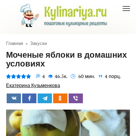
Перейти
к
контенту
Главная
»
Закуски
Моченые яблоки в домашних
условиях
4
46.5к.
60 мин.
4 порц.
Екатерина Кузьменкова