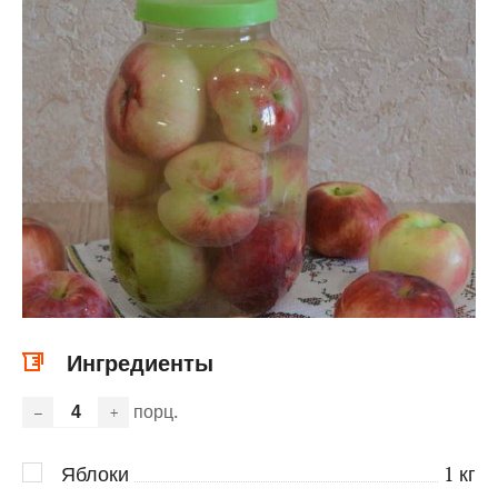
Ингредиенты
порц.
–
+
Яблоки
1
кг