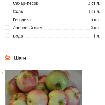
Сахар-песок
3
ст.л.
Соль
1
ст.л.
Гвоздика
3
шт.
Лавровый лист
2
шт.
Вода
1
л.
Шаги